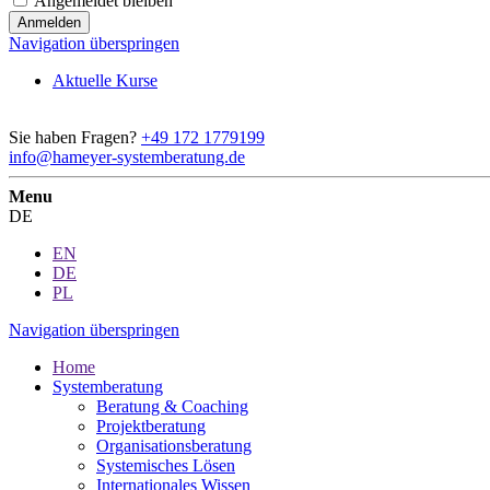
Angemeldet bleiben
Navigation überspringen
Aktuelle Kurse
Sie haben Fragen?
+49 172 1779199
info@hameyer-systemberatung.de
Menu
DE
EN
DE
PL
Navigation überspringen
Home
Systemberatung
Beratung & Coaching
Projektberatung
Organisationsberatung
Systemisches Lösen
Internationales Wissen