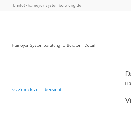
info@hameyer-systemberatung.de
Support
Login
Lorem ipsum dolor sit amet
Benutzername
Hameyer Systemberatung
Berater - Detail
24h
Passwort
/
D
365days
Ha
<< Zurück zur Übersicht
Anmelden
Vi
We offer support for our
customers
Register
|
Lost your
Mon - Fri 8:00am - 5:00p
password?
(GMT +1)